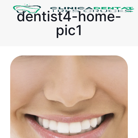
dentist4-home-
pic1